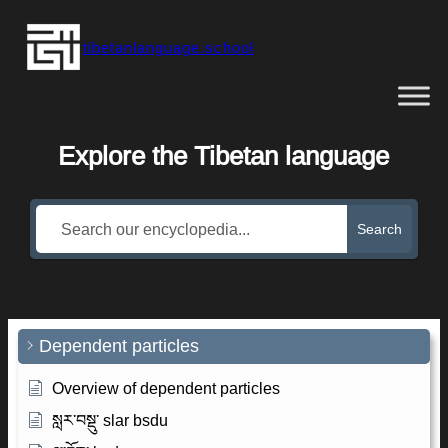
Skip
tibetanlanguage.school
to
content
Explore the Tibetan language
Search
Dependent particles
Overview of dependent particles
སླར་བསྡུ་ slar bsdu