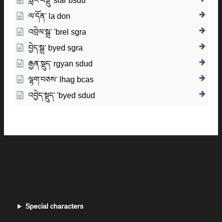
སླར་བསྡུ་ slar bsdu
ལ་དོན་ la don
འབྲེལ་སྒྲ་ 'brel sgra
བྱེད་སྒྲ་ byed sgra
རྒྱན་སྡུད་ rgyan sdud
ལྷག་བཅས་ lhag bcas
འབྱེད་སྡུད་ 'byed sdud
Special characters