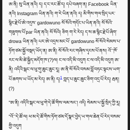
ཨ་ནི། སུ་ཡིན་ནའི། ད། ད་ང་རང་ཚོ་ད། དཔེ་བཞག་ན། Facebook ཡིན་
ནའི། Instagram ཡིན་ནའི། ག་རེ་ཡིན་ནའི། ད། མི་གིས་གལ་སྲིད་པར་
སྙིང་རྗེ་པོ་ཨེ་འདྲས་ gardowuno སོ་སོའི་གདོང་པ་ཡིན་ནའི། སོ་སོའི་
གཟུགས་པོ་par ཡིན་ནའི། སོ་སོའི། ཅིག ག་རེ་རེད། ད་ས་ཆ་སྙིང་རྗེ་པོ་ཞིག་
drowa ཡིན་ནའི། པར་ཨེ་འདྲས་མང་པོ་ gardowuno སོ་སོའི་སེམས་པ་
ཏོག་ཙམ་སྐྱོ་བསྡད་ཡོད་ན། ཨ་ནི། སོ་སོའི་རང་གཞིས་དྭངས་པོ་ནས། འོ་་་ཁོ་
རང་ལ་མི་ཚེ་སྐྱིད་མདོག་ཁ་(?)ལ། ང་ལ་འདི་མི་འདུག ང་ལ་འདི་མི་འདུག ཨ་
ནི། འདིའི་སྒང་ལ་ཕུ་གུ་ཆུང་ཆུང་རཱ། ཨ་ནི་སོ་སོའི་བསམ་བློ་བཏང་སྟངས་ཡག་
1
པོ་ཆགས་ཡ་ཡོད་མ་རེད། ཨ་ནི། ད།
ཀླད་པ་ཆུང་ཆུང་ཅིག་འདྲ་པོ་རེད། རྦན།
(?)
“ཨ་ནི། འདིའི་སྒང་ལ་ཕུ་གེ་དེ་ཚོ་གིས་ལམ་སང་། འདི། སེམས་པ་སྐྱོ་སྲིད་ཀྱི་ཪཱ།
“འོ་་་དེ་ཚོ་ལ། ཕ་མ་དེ་ཚོ་གིས་ཏོག་ཙམ་དོ་སྣང་བྱེད་ཡ་གལ་ཆེན་པོ་རེད་བསམ་
གྱི་འདུག