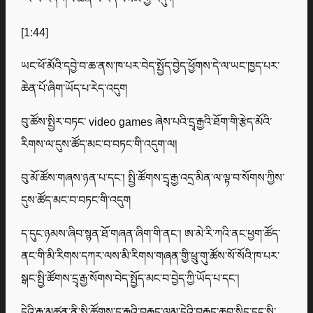
[1:44]
ཡང་ཕོ་མོའི་དབྱེ་བ་ཆ་ནས་ཁ་པར་བེད་སྤྱོད་བྱེད་ཕྱོགས་དེ་ལ་ཡང་ཁྱད་པར་
ཆེན་པོ་ཞིག་ཡོད་པ་རེད་འདུག
བུ་ཚོས་སྤྱིར་བཏང་ video games ཞེས་པའི་དྲྭ་རྒྱའི་ཐོག་གི་རྩེད་མོའི་
རིགས་ལ་དུས་ཚོད་མང་བ་བཏང་གི་འདུག་ལ།
བུ་མོ་ཚོས་གཞས་ཉན་པ་དང་། སྤྱི་ཚོགས་དྲྭ་རྒྱ་འདྲ་མིན་ལ་ལྟ་བ་སོགས་ཀྱིས་
དུས་ཚོད་མང་བ་བཏང་གི་འདུག
ད་དུང་ཉམས་ཞིབ་སྙན་ཐོ་གཞན་ཞིག་གི་ནང་། ཨ་མེ་རི་ཀའི་ནང་ཕྱག་ཚོད་
ནང་གི་མི་རིགས་དཀར་ལས་མི་རིགས་གཞན་གྱི་ཕྲུ་གུ་ཚོས་སོ་སོའི་ཁ་པར་
སྒང་སྤྱི་ཚོགས་དྲྭ་རྒྱ་སོགས་བེད་སྤྱོད་མང་བ་བྱེད་ཀྱི་ཡོད་པ་དང་།
དེའི་རྒྱུ་མཚན་ནི་སྤྱི་ཚོགས་དྲྭ་རྒྱའི་བརྒྱུད་ལམ་དེའི་བརྒྱུད་ཆབ་སྲིད་དང་སྤྱི་