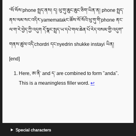
“སོ་སོས་phone སྤྲད་ནས། ད། ཕུ་གུ་ཆུང་ཆུང་ཅིག་ཡིན་ན། phone སྤྲད་
ནས་ལམ་སང་འདིར་yamematakང་ཚོས་སོ་སོའི་ཕུ་གུ་གི་phone ནང་
ལ་ག་རེ་བྱེད་ཀྱི་འདུག དོ་སྣང་སྤྲད་ཡ་དཔེ་གལ་ཆེན་པོ་རེད་བསམ་གྱི་འདུག”
གནས་ཚུལ་འདི་chordri དང་nyedrin shukke instayi ཡིན།
[end]
Here, ཨ་ནི་ and ད་ are combined to form "anda".
This is a meaningless filler word.
↩︎
Special characters