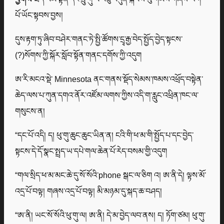
པོ་ཡོང་སྟབས་བྱས།
དུས་རྟག་ཏུ་ཞིབ་བཤེར་གནང་ཏེ་སྤྱི་ཚོགས་དྲྭ་རྒྱ་བེད་སྤྱོད་བྱེད་སྟངས་
(?)སོགས་ཀྱི་སྐོར་སློབ་སྟོན་གནང་དགོས་ཀྱི་འདུག
ཨ་རི་མངའ་སྡེ་ Minnesota ནང་གནས་སྡོད་སེམས་ཁམས་འཕྲོད་བསྟེན་
ཆེད་ལས་པ་ཀུན་དགའ་ནོར་འཛོམ་ལགས་ཀྱིས་འདི་ག་རླུང་འཕྲིན་ཁང་ལ་
གསུངས་ན།
“དང་པོ་འདི། ད། ཕུ་གུ་ཆུང་ཆུང་ཡིན་ན། ངའི་གི་ཕ་མ་གི་སྤྱོད་པ་དང་བྱེད་
སྟངས་དེ་དོ་སྣང་སྤྲད་ཡ་དཔེ་གལ་ཆེན་པོ་རེད་བསམ་གྱི་འདུག
“གལ་སྲིད་ཕ་མ་མང་ཆེ་དུ་སོ་སོའི་phone སྒང་ལ་ཅིག འ། ཨ་ནི་དེ། ལྟས་མོ་
འདྲ་པོ་བལྟ། གཞས་འདྲ་པོ་བལྟ། མི་མཉམ་དུ་སྐད་ཆ་བཤད།
“ཨ་ནི། ཡང་སོ་སོའི་ཕུ་གུ་ལ། ཨ་ནི། དེ་མ་བྱེད་ལབ་ནས། ད། ཏོག་ཙམ། ཕུ་གུ་