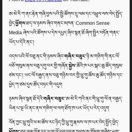
ཨ་མེ་རི་ཀ་ནང་རྟེན་གཞི་བྱས་པའི་སྤྱི་ཚོགས་དྲྭ་ལམ་དང་འཕྲུལ་ལས་བེད་སྤྱོད་
བྱེད་
ཕྱོགས
་ཐད་ལ་ཉམས་ཞིབ་གནང་མཁན་ Common Sense
Media ཞེས་པའི་ཚོགས་པ་དེས་དཔྱད་ཞིབ་སྙན་ཐོ་ཞིག་སྤྱིར་བཏོན་གནང་
ཡོད་པ་དེའི་ནང་།
འདས་པའི་ལོ་བཅུ་ནང་གི་ཉམས་ཞིབ་
གཞིར་བཟུང་
ཉི་མ་གཅིག་གི་ནང་ལོ་
བཅོ་གསུམ་ནས་བཅུ་དགུ་བར་གྱི་གཞོན་
སྐྱེས་
ཚོའི་ཁ་པར་སྒང་ཆུ་ཚོད་གསུམ་
ཙམ་དང་། ཡང་ལོ་བརྒྱད་ནས་བཅུ་གཉིས་བར་གྱི་ཕྲུ་གུ་ཚོས་ཆུ་ཚོད་གཉིས་དང་
ཕྱེད་ཀ་ཙམ་དུས་ཚོད་བཏང་གི་འདུག
ཉམས་ཞིབ་སྙན་ཐོ་དེའི་
གཞིར་བཟུང་
ཨ་མེ་རི་ཀའི་ནང་གི་ཕྲུ་གུ་ལོ་ན་བརྒྱད་
ཡིན་པ་ལྔ་ཡི་ནང་ནས་གཅིག་ལ་ལག་ཐོག་ཁ་པར་ཡོད་པ་རེད་འདུག
འོན་ཀྱང་ཕྲུ་གུའི་ཕ་མ་ཚོས་རང་ཉིད་ཀྱི་ཕྲུ་གུ་རྣམས་ལ་ཁ་པར་བེད་སྤྱོད་བྱེད་
ཕྱོགས་
ཐད་ལམ་སྟོན་དང་ཕྲུ་གུ་ལོ་བཅུ་བདུན་སྐབས་སུ་གོམས་གཞིས་ཡག་