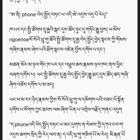
“ཨ་ནི། phone བེད་སྤྱོད་བཏང་ཡ་འདི་ཨེ་འདྲས་འདྲ་པོ་རེད།”
ཁ་པར་དང་སྤྱི་ཚོགས་དྲྭ་རྒྱའི་སྒང་དུས་ཚོད་ཉུང་དུ་གཏོང་རྒྱུ་བྱས། ཕ་མོས་
ngoenoeསོ་སོའི་ཕྲུ་གུ་ཚོའི་སྤྱི་ཚོགས་དྲྭ་རྒྱ་བེད་སྤྱོད་བྱེད་སྟངས་ཀྱི་གོམས་
གཞིས་རྣམས་ཞེས་པའི་ཐོག་སྟངས་འཛིན་བྱོས་དགོས་པ་དང་།
མཚན་མོར་མ་ཉལ་གོང་ཁ་པར་དང་འཕྲུལ་ཆས་རྣམས་ཉལ་ཁང་ནས་ཕྱིར་
བཞག་དགོས་པ། ཡང་སྤྱི་ཚོགས་དྲྭ་རྒྱ་བེད་སྤྱོད་བྱེད་རྒྱུ་ཐད་དུས་ཚོད་ཚད་གཞི་
ཞིག་བཟོས་དགོས་པ་མ་ཟད།
ཡང་ཕ་མ་རང་ཉིད་རྣམས་ཀྱིས་སོ་སོའི་ཕྲུ་གུ་ལ་དམིགས་པའི་བཟང་པོ་སྟོན་
དགོས་པ་སོགས་ཀྱང་ཐབས་ལམ་ཞིག་ཡིན་པ་འགྲེལ་བརྗོད་གནང་འདུག
“ད་phoneའདི་བེད་སྤྱོད་བཏང་ཡ་མང་དྲགས་ན་སེམས་ཀྱི་དཀའ་ངལ་ག་
འདྲས་ཆགས་སྲིད་ཀྱི་རེད་ལབ་ན། ད་འདི་ཕུ་གུ་གཅིག་པོ་མ་རེད། མི་རྒན་པོ་