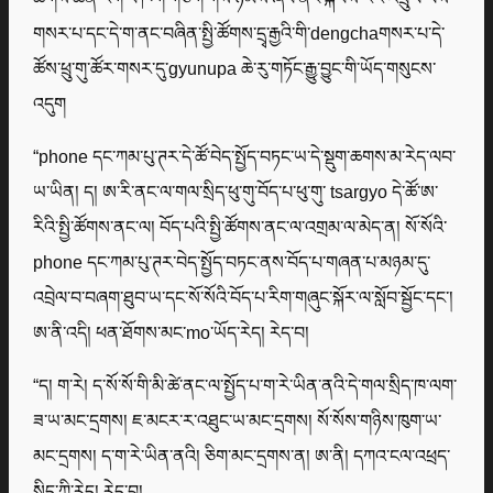
གསར་པ་དང་དེ་ག་ནང་བཞིན་སྤྱི་ཚོགས་དྲྭ་རྒྱའི་གི་dengchaགསར་པ་དེ་
ཚོས་ཕྲུ་གུ་ཚོར་གསར་དུ་gyunupa ཆེ་རུ་གཏོང་རྒྱུ་བྱུང་གི་ཡོད་གསུངས་
འདུག
“phone དང་ཀམ་པུ་ཊར་དེ་ཚོ་བེད་སྤྱོད་བཏང་ཡ་དེ་སྡུག་ཆགས་མ་རེད་ལབ་
ཡ་ཡིན། ད། ཨ་རི་ནང་ལ་གལ་སྲིད་ཕུ་གུ་བོད་པ་ཕུ་གུ་ tsargyo དེ་ཚོ་ཨ་
རིའི་སྤྱི་ཚོགས་ནང་ལ། བོད་པའི་སྤྱི་ཚོགས་ནང་ལ་འགྲམ་ལ་མེད་ན། སོ་སོའི་
phone དང་ཀམ་པུ་ཊར་བེད་སྤྱོད་བཏང་ནས་བོད་པ་གཞན་པ་མཉམ་དུ་
འབྲེལ་བ་བཞག་ཐུབ་ཡ་དང་སོ་སོའི་བོད་པ་རིག་གཞུང་སྐོར་ལ་སློབ་སྦྱོང་དང་།
ཨ་ནི་འདི། ཕན་ཐོགས་མང་mo་ཡོད་རེད། རེད་བ།
“ད། ག་རེ། ད་སོ་སོ་གི་མི་ཚེ་ནང་ལ་སྤྱོད་པ་ག་རེ་ཡིན་ནའི་དེ་གལ་སྲིད་ཁ་ལག་
ཟ་ཡ་མང་དྲགས། ཇ་མངར་ར་འཐུང་ཡ་མང་དྲགས། སོ་སོས་གཉིས་ཁུག་ཡ་
མང་དྲགས། ད་ག་རེ་ཡིན་ནའི། ཅིག་མང་དྲགས་ན། ཨ་ནི། དཀའ་ངལ་འཕྲད་
སྲིད་ཀྱི་རེད། རེད་བ།