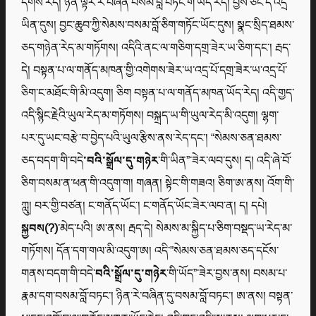
དགོས་རེད། ཉིན་ལྟར་རེ་བཞིན་བསམ་བློ་བཏང་གི་ཡོད་རེད། བྱས་ཙང་དེ་འདྲ་
ཡིན་དུས། བྱང་ཆུབ་ཀྱི་སེམས་བསམ་བློ་ཅིག་གཏོང་ཡོང་དུས། སྣང་སྲིད་ཐམས་
ཅད་གཉེན་རེད་མ་གཏོགས། འདིའི་ནང་ལ་གཅིག་དགྲ་ཟེར་ཡ་ཅིག་དང་། རྦད་
དེ། བསྟན་པ་ལ་གནོད་མཁན་གྱི་འགེགས་ཟེར་ཡ་འདྲ་པོ་དགྲ་ཟེར་ཡ་འདྲ་པོ་
ཅིག་ང་མཐོང་གི་མི་འདུག། ཅིག བསྟན་པ་ལ་གནོད་མཁན་ཡོད་རེད། འདི་གྱད་
འདི་སྙིང་རྗེའི་ཡུལ་རེད་མ་གཏོགས། བསྐྲད་ཡ་གི་ཡུལ་རེད་མི་འདུག། ལྷག་
པར་དུ་ཡང་བརྩེ་བ་བྱེད་པའི་ཡུལ་རྩིས་ནས་རེད་དང་། “སེམས་ཅན་ཐམས་
ཅད་བདག་གི་བདེ
་བའི་སྒྲོལ་དུ་གཉེར
་གི་ཡིན”་ཟེར་ལབ་དུས། ད། འདི་ཞེ་བོ་
ཅིག་བསམ་ན་ཕན་གི་འདུག་ག། གཞན། སྟེང་གི་གཟའ། ཅིག་ཨ་ནས། འོག་གི་
ཀླུ། བར་གྱི་བཙན། ང་གནོད་ཡོང་། ང་གནོད་ཡོང་ཟེར་ལབ་ན། ད། དཔེ།
སྐྱབས(?)
་མེད་པའི། ཨ་ནས། རྦད་དེ། སེམས་མ་སྐྱིད་པ་ཅིག་བསྡད་ཡ་རེད་མ་
གཏོགས། དོན་དག་གལ་མི་འདུག་ཨ། འདི་”སེམས་ཅན་ཐམས་ཅད་དངོས་
གནས་བདག་གི་བདེ་
བའི་སྒྲོལ་དུ་གཉེར
་གི་ཡོད”་ཟེར་བྱས་ནས། བསམ་པ་
རྣམ་དག་བསམ་བློ་བཏང་། ཉིན་རེ་བཞིན་དུ་བསམ་བློ་བཏང་། ཨ་ནས། བསྟན་