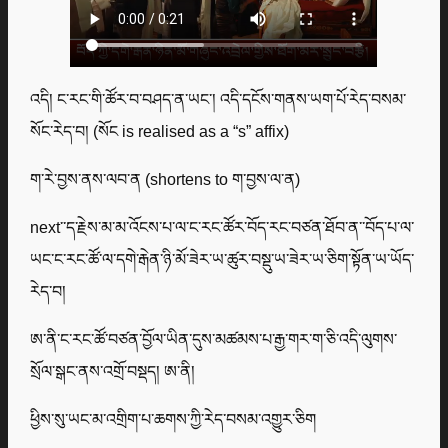
འདི། ང་རང་གི་ཚོར་བ་བཤད་ན་ཡང་། འདི་དངོས་གནས་ཡག་པོ་རེད་བསམ་
སོང་རེད་བ། (སོང is realised as a “s” affix)
ག་རེ་བྱས་ནས་ལབ་ན (shortens to ག་བྱས་ལ་ན)
next་་ད་རྗེས་མ་མ་འོངས་པ་ལ་ང་རང་ཚོར་བོད་རང་བཙན་ཐོབ་ན་་བོད་པ་ལ་
ཡང་ང་རང་ཚོ་ལ་དགེ་རྒེན་ཉི་མོ་ཟེར་ཡ་ཚུར་བསྡུ་ཡ་ཟེར་ཡ་ཅིག་སྟོན་ཡ་ཡོད་
རེད་བ།
ཨ་ནི་ང་རང་ཚོ་བཙན་བྱོལ་ཡིན་དུས་མཚམས་པ་རྒྱ་གར་ག་ཅི་འདི་ལུགས་
སྲོལ་སྒང་ནས་འགྲོ་བསྡད། ཨ་ནི།
ཕྱིས་སུ་ཡང་མ་འགྲིག་པ་ཆགས་ཀྱི་རེད་བསམ་འགྱུར་ཅིག