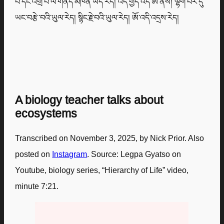
པ་དང་འགྲོ་བ་ལ་གནོད་མཁན་ཡོད་རེད། འདི་གྱད་འདི་ཨ་ནས། ལྷག་པར་དུ་
ཡང་བརྩེ་བའི་ཡུལ་རེད། སྙིང་རྗེ་བའི་ཡུལ་རེད། ཨོ་འདི་འདྲས་རེད།
A biology teacher talks about
ecosystems
Transcribed on November 3, 2025, by Nick Prior. Also
posted on
Instagram
. Source: Legpa Gyatso on
Youtube, biology series, “Hierarchy of Life” video,
minute 7:21.