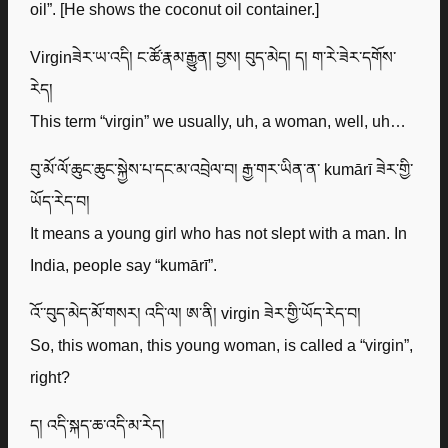
oil”. [He shows the coconut oil container.]
Virginཟེར་ཡ་འདི། ང་ཚོ་རྣམ་རྒྱུན། བྱས། བུད་མེད། ད། ག་རེ་ཟེར་དགོས་
རེད།
This term “virgin” we usually, uh, a woman, well, uh…
བུ་མོ་ལོ་ཆུང་ཆུང་སྐྱེས་པ་དང་མ་འབྲེལ་བ། རྒྱ་གར་ཡིན་ན་ kumārī ཟེར་གྱི་
ཡོད་རེད་བ།
It means a young girl who has not slept with a man. In
India, people say “kumārī”.
འོ་་བུད་མེད་མོ་གསར། འདི་ལ། ཨ་ནི། virgin ཟེར་གྱི་ཡོད་རེད་བ།
So, this woman, this young woman, is called a “virgin”,
right?
ད། འདི་སྐད་ཆ་འདི་མ་རེད།