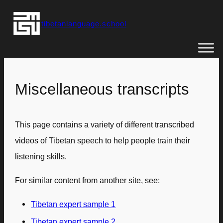
Skip
tibetanlanguage.school
to
content
Miscellaneous transcripts
This page contains a variety of different transcribed
videos of Tibetan speech to help people train their
listening skills.
For similar content from another site, see:
Tibetan expert sample 1
Tibetan expert sample 2