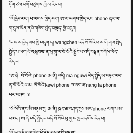
ཏོག་ཙམ་འགོ་བཙུགས་ཀྱི་མ་རེད་བ།
“འོ་ཁྱེད་རང་། པ་ལགས་ཁྱེད་རང་། ཨ་མ་ལགས་ཁྱེད་རང་ phone ནང་ལ་
ག་དུས་ཡིན་ནའི་གཅིག་བྱེད་
བསྡད་
ཀྱི་འདུག
“ང་ལ་མ་བྱེད་ལབ་ཀྱི་འདུག ད། wangchen འདི་སོ་སོའི་ཕ་མ་གི་གལ་སྲིད་
སྤྱོད་པ་ཡག་པོ་
བསླབས་
ན་ཕུ་གུ་ལ་སོ་སོའི་སྤྱོད་པ་འདི་བསྟན་དགོས་ཡོད་
རེད་བ།
“ཨ་ནི། སོ་སོའི་ phone ཨ་ནི། འདི། ma-nguwi བེད་སྤྱོད་མ་བཏང་ལབ་
ན་སོ་སོའི་ཕ་མ། སོ་སོའི་kewi phone ཁ་ལག་ཟ་nang la phone
ཕར་བཞག m
“སོ་སོའི་ནང་མི་མཉམ་དུ། ཨ་ནི། སྐད་ཆ་བཤད་དུས་མར་phone ལག་པ་མ་
འཆང་། ཨ་ནི་འདི་སྤྱོད་པ་འདི་སོ་སོའི་ཕུ་གུ་ལ་སླབ་དགོས་རེད་བ།
“འོ་ཡ་འདི་གལ་ཆེན་པོ་རེད་བསམ་གྱི་འདུག”