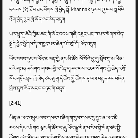
དམངས་(?) ཐོབ་ཐང་སོགས་ཀྱི་བྱེད་སྒོ་ khar nak ཉམས་ཞུ་ལས་སླ་པོའི་
ཐོག་བྱེད་ཐུབ་ཀྱི་ཡོད་ཙང་རེད་འདུག
ཡར་ཕྲུ་གུ་ཚོའི་ཁྱིམ་ཚང་གི་ཡོང་བབས་གཞི་བཟུང་ཡང་ཁ་པར་སོགས་བེད་
སྤྱོད་བྱེད་ཕྱོགས་དེ་ལ་ཁྱད་པར་ཆེན་པོ་འགྲོ་གི་ཡོད་འདུག
ཡོང་བབས་ཉུང་བ་ཡོད་མཁན་གྱི་ནང་མི་ཚོས་སོ་སོའི་ཕྲུ་གུ་སློབ་གྲྭ་མ་ཡིན་
པའི་གཞན་དམིགས་གསལ་གྱི་འཛིན་གྲྭ་དང་ལས་འཆར་སོགས་ཀྱི་ཆེད་འགྲོ་
སོང་གཏོང་ཐུབ་ཀྱི་མེད་ཙང་ཕྲུ་གུ་དེ་ཚོས་སྤྱི་ཚོགས་དྲྭ་ལམ་བརྒྱུད་རང་བཞིན་
གྱིས་དུས་ཚོད་མང་བ་བཏང་གི་འདུག
[2:41]
ཡིན་ན་ཡང་འཕྲུལ་ལས་གསར་པ་ཞིག་ག་དུས་གསར་དུ་བྱུང་ན་ཡང་མི་
རབས་དེར་འཇིགས་སྣང་གི་ཚོར་བ་ཞུ་ཡོང་རྒྱུ་ཡིན་པ་ངེས་སྟེ་ཡིན་ཙང་སྤྱི་
ཚོགས་ཚན་རིག་པ་ཁག་གཅིག་གིས་ཉམས་ཞིབ་ནང་སྐབས་རེར་འཕྲུལ་ལས་